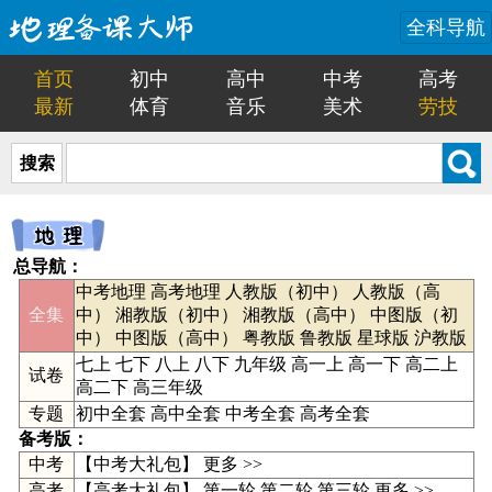
全科导航
首页
初中
高中
中考
高考
最新
体育
音乐
美术
劳技
搜索
总导航：
中考地理
高考地理
人教版（初中）
人教版（高
全集
中）
湘教版（初中）
湘教版（高中）
中图版（初
中）
中图版（高中）
粤教版
鲁教版
星球版
沪教版
七上
七下
八上
八下
九年级
高一上
高一下
高二上
试卷
高二下
高三年级
专题
初中全套
高中全套
中考全套
高考全套
备考版：
中考
【
中考大礼包
】
更多 >>
高考
【高考大礼包】
第一轮
第二轮
第三轮
更多 >>