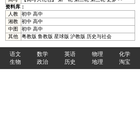
资料库：
人教
初中
高中
湘教
初中
高中
中图
初中
高中
其他
粤教版
鲁教版
星球版
沪教版
历史与社会
语文
数学
英语
物理
化学
生物
政治
历史
地理
淘宝