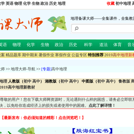
数学
英语
物理
化学
生物
政治
历史
地理
收藏
初中地理
地理备课大师——全集课件，全集教
英语
物理
化学
生物
政治
历史
科学
道法
体育
音
教案
精品题库
期中期末
暑假作业
寒假作业
公益专区
特别推荐
2
0
1
9
高
中
地
理
新
大师
>>
地理大师-导航
>>
[专题]
高中地理
地理
人教版（
初中
高中
）
湘教版（
初中
高中
） 中图版（
初中
高中
）
鲁教版
2019高中地理新教材
尊敬的用户！您在下载大师网资源时，无论遇到什么样的困惑，请务必立即联系QQ5
妥善解决，以免给你造成经济上的损失或者使用中的困难。
点此了解详情！
【最新发布：你必须知道的精彩！点击浏览吧！】