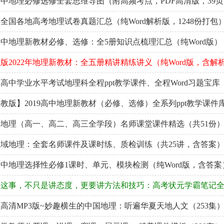
中地理必修选修全套思维导图（附高频考点，PDF高清版，39页
全国各地高考地理试卷真题汇总（纯Word解析版，1248份打包
9高中地理新教材必修、选修：全5册知识点梳理汇总（纯Word版）
版2022年地理新教材：全五册精讲精练讲义（纯Word版，含解
高中学业水平考试地理科全程ppt教学课件、全程Word习题宝库
教版】2019高中地理新教材（必修、选修）全系列ppt教学课件
地理（高一、高二、高三全学段）名师课堂课件精选（共51份
域地理：全套名师课件及课时练、质检训练（共25讲，含答案
9高中地理选择性必修1课时、单元、模块检测（纯Word版，含答案
习这事，不只是讲态度，更要讲方法和技巧：高考状元学霸笔记
高清MP3版~妙趣横生的中国地理：听遍华夏天地人文（253集