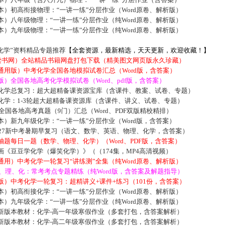
）初高衔接物理：“一讲一练”分层作业（Word原卷、解析版）
）八年级物理：“一讲一练”分层作业（纯Word原卷、解析版）
）九年级物理：“一讲一练”分层作业（纯Word原卷、解析版）
化学”资料精品专题推荐
【全套资源，最新精选，天天更新，欢迎收藏！】
5读书网）全站精品书籍网盘打包下载（精美图文网页版永久珍藏）
通用版）中考化学全国各地模拟试卷汇总（Word版，含答案）
）全国各地高考化学模拟试卷（Word、pdf版，含答案）
化学总复习：超大超精备课资源宝库（含课件、教案、试卷、专题）
化学：1-3轮超大超精备课资源库（含课件、讲义、试卷、专题）
届全国各地高考真题（9门）汇总（Word、PDF双版精校精排）
）新九年级化学：“一讲一练”分层作业（Word版，含答案）
027新中考暑期早复习（语文、数学、英语、物理、化学，含答案）
题每日一题（数学、物理、化学）（Word、PDF版，含答案）
《豆豆学化学（爆笑化学）》（（174集，MP4高清视频）
用）中考化学一轮复习“讲练测”全集（纯Word原卷、解析版）
数、理、化：常考考点专题精练（纯Word版，含答案及解题指导）
）中考化学一轮复习：超精讲义+课件+练习（101份，含答案）
）初高衔接化学：“一讲一练”分层作业（Word原卷、解析版）
）九年级化学：“一讲一练”分层作业（纯Word原卷、解析版）
新版本教材：化学-高一年级寒假作业（多套打包，含答案解析）
新版本教材：化学-高二年级寒假作业（多套打包，含答案解析）