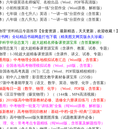
）六年级英语名师编写、名校出品（Word、PDF等高清版）
）小初衔接英语：“一讲一练”分层作业（Word原卷、解析版）
本）七年级（含七升八）英语：“一讲一练”分层作业（含答案）
本）八年级（含八升九）英语：“一讲一练”分层作业（含答案）
物理”资料精品专题推荐
【全套资源，最新精选，天天更新，欢迎收藏！】
5读书网）全站精品书籍网盘打包下载（精美图文网页版永久珍藏）
学科学毕业总复习：超大超精名师备课资源宝库（含答案解析）
物理总复习：超大超精备课资源宝库（含课件、教案、试卷、专题）
物理：1-3轮超大超精备课资源库（含课件、讲义、试卷、专题）
通用版）中考物理全国各地模拟试卷汇总（Word版，含答案）
）全国各地高考物理模拟试卷（Word、pdf版，含答案）
届全国各地高考真题（9门）汇总（Word、PDF双版精校精排）
版）初中八上物理：影音图文教学素材备课宝库（255份）
027新中考暑期早复习（语文、数学、英语、物理、化学，含答案）
题每日一题（数学、物理、化学）（Word、PDF版，含答案）
《豆豆学物理（爆笑物理）》（（144集，MP4高清视频）
版）2019版高中物理新教材必修、选修全六册课后练习（含答案）
用）中考物理一轮复习“讲练测”全集（纯Word原卷、解析版）
新教材）高考物理回归教材：基础+中档+提升~经典“三级跳”
图库）高中物理word版矢量图图库集（试题教案课件必备）
数、理、化：常考考点专题精练（纯Word版，含答案及解题指导）
本）八年级（含八升九）物理：“一讲一练”分层作业（含答案）