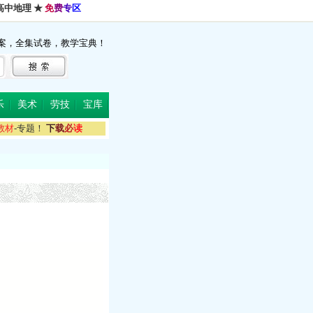
高中地理
★
免
费
专
区
案，全集试卷，教学宝典！
乐
美术
劳技
宝库
教
材
-专题！
下
载
必
读