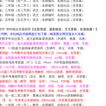
版）一年级（含一升二）语文：名师编写、名校出品（含答案）
版）二年级（含二升三）语文：名师编写、名校出品（含答案）
版）三年级（含三升四）语文：名师编写、名校出品（含答案）
版）四年级（含四升五）语文：名师编写、名校出品（含答案）
版）五年级（含五升六）语文：名师编写、名校出品（含答案）
数学”资料精品专题推荐
【全套资源，最新精选，天天更新，欢迎收藏！】
5读书网）全站精品书籍网盘打包下载（精美图文网页版永久珍藏）
学数学毕业总复习：超大超精备课资源库（含课件、教案、试卷）
数学总复习：超大超精备课资源宝库（含课件、教案、试卷、专题）
数学：1-3轮超大超精备课资源库（含课件、讲义、试卷、专题）
通用版）中考数学全国各地模拟试卷汇总（Word版，含答案）
）全国各地高考数学模拟试卷（Word、pdf版，含答案）
届全国各地高考真题（9门）汇总（Word、PDF双版精校精排）
数学《36大类：易错题型全突破攻略》（纯Word原卷、解析版）
-2026届三年高考数学真题分类解析（纯Word原卷、解析精美版）
027新中考暑期早复习（语文、数学、英语、物理、化学，含答案）
题每日一题（数学、物理、化学）（Word、PDF版，含答案）
用版）例解中考数学压轴题：教研、讲练、专题（Word版，含答案）
用版）例解高考数学压轴题：教研、讲练、专题（Word版，含答案）
材）高一高二高三数学：重难点专题训练（纯Word原卷解析版）
数、理、化：常考考点专题精练（纯Word版，含答案及解题指导）
本）一年级（含一升二）数学：名师编写、名校出品（含答案）