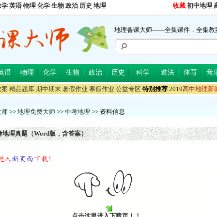
数学
英语
物理
化学
生物
政治
历史
地理
收藏
初中地理
地理备课大师——全集课件，全集教
英语
物理
化学
生物
政治
历史
科学
道法
体育
音
教案
精品题库
期中期末
暑假作业
寒假作业
公益专区
特别推荐
2
0
1
9
高
中
地
理
新
大师
>>
地理免费大师
>>
中考地理
>> 资料信息
考地理真题（Word版，含答案）
点击这里进入下载页！！