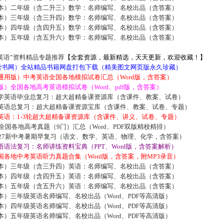
本）二年级（含二升三）数学：名师编写、名校出品（含答案）
本）三年级（含三升四）数学：名师编写、名校出品（含答案）
本）四年级（含四升五）数学：名师编写、名校出品（含答案）
本）五年级（含五升六）数学：名师编写、名校出品（含答案）
英语”资料精品专题推荐
【全套资源，最新精选，天天更新，欢迎收藏！】
5读书网）全站精品书籍网盘打包下载（精美图文网页版永久珍藏）
通用版）中考英语全国各地模拟试卷汇总（Word版，含答案）
）全国各地高考英语模拟试卷（Word、pdf版，含答案）
学英语毕业总复习：超大超精备课资源库（含课件、教案、试卷）
英语总复习：超大超精备课资源宝库（含课件、教案、试卷、专题）
英语：1-3轮超大超精备课资源库（含课件、讲义、试卷、专题）
届全国各地高考真题（9门）汇总（Word、PDF双版精校精排）
027新中考暑期早复习（语文、数学、英语、物理、化学，含答案）
语法复习：名师讲练资料宝典（PPT、Word版，含答案解析）
各地中考英语听力真题合集（Word版，含答案，附MP3录音）
本）三年级（含三升四）英语：名师编写、名校出品（含答案）
本）四年级（含四升五）英语：名师编写、名校出品（含答案）
本）五年级（含五升六）英语：名师编写、名校出品（含答案）
）三年级英语名师编写、名校出品（Word、PDF等高清版）
）四年级英语名师编写、名校出品（Word、PDF等高清版）
）五年级英语名师编写、名校出品（Word、PDF等高清版）