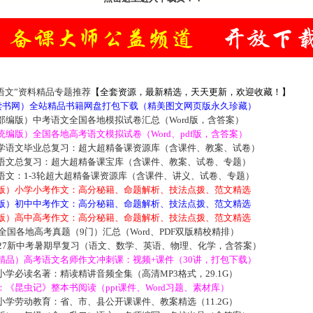
语文”资料精品专题推荐
【全套资源，最新精选，天天更新，欢迎收藏！】
5读书网）全站精品书籍网盘打包下载（精美图文网页版永久珍藏）
部编版）中考语文全国各地模拟试卷汇总（Word版，含答案）
编版）全国各地高考语文模拟试卷（Word、pdf版，含答案）
学语文毕业总复习：超大超精备课资源库（含课件、教案、试卷）
语文总复习：超大超精备课宝库（含课件、教案、试卷、专题）
语文：1-3轮超大超精备课资源库（含课件、讲义、试卷、专题）
版）小学小考作文：高分秘籍、命题解析、技法点拨、范文精选
版）初中中考作文：高分秘籍、命题解析、技法点拨、范文精选
版）高中高考作文：高分秘籍、命题解析、技法点拨、范文精选
届全国各地高考真题（9门）汇总（Word、PDF双版精校精排）
027新中考暑期早复习（语文、数学、英语、物理、化学，含答案）
精品）高考语文名师作文冲刺课：视频+课件（30讲，打包下载）
学必读名著：精读精讲音频全集（高清MP3格式，29.1G）
《昆虫记》整本书阅读（ppt课件、Word习题、素材库）
学劳动教育：省、市、县公开课课件、教案精选（11.2G）