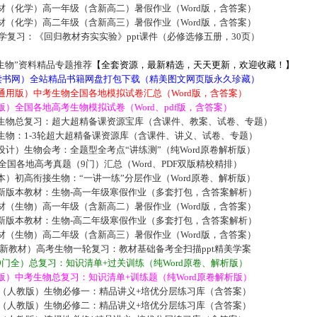
材（化学）高一年级（含新高二）暑假作业（Word版，含答案）
材（化学）高二年级（含新高三）暑假作业（Word版，含答案）
化学复习：《回归教材夯实实验》ppt课件（必修选修五册，30页）
生物”资料精品专题推荐
【全套资源，最新精选，天天更新，欢迎收藏！】
5读书网）全站精品书籍网盘打包下载（精美图文网页版永久珍藏）
通用版）中考生物全国各地模拟试卷汇总（Word版，含答案）
）全国各地高考生物模拟试卷（Word、pdf版，含答案）
生物总复习：超大超精备课资源宝库（含课件、教案、试卷、专题）
生物：1-3轮超大超精备课资源库（含课件、讲义、试卷、专题）
计）生物会考：全题型全考点“讲练测”（纯Word原卷解析版）
届全国各地高考真题（9门）汇总（Word、PDF双版精校精排）
）初高衔接生物：“一讲一练”分层作业（Word原卷、解析版）
新版本教材：生物-高一年级寒假作业（多套打包，含答案解析）
材（生物）高一年级（含新高二）暑假作业（Word版，含答案）
新版本教材：生物-高二年级寒假作业（多套打包，含答案解析）
材（生物）高二年级（含新高三）暑假作业（Word版，含答案）
019新教材）高考生物一轮复习：教材基础备考全扫描ppt精美学案
门全）总复习：知识清单+过关训练（纯Word原卷、解析版）
版）中考生物总复习：知识清单+训练题（纯Word原卷解析版）
版（人教版）生物必修一：精品讲义+培优分层练习库（含答案）
版（人教版）生物必修二：精品讲义+培优分层练习库（含答案）