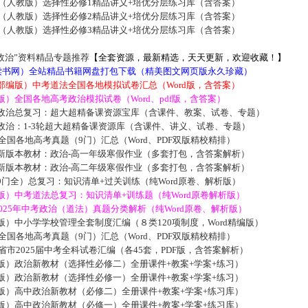
版（人教版）选择性必修1精品讲义+培优分层练习库（含答案）
版（人教版）选择性必修2精品讲义+培优分层练习库（含答案）
版（人教版）选择性必修3精品讲义+培优分层练习库（含答案）
政治”资料精品专题推荐
【全套资源，最新精选，天天更新，欢迎收藏！】
5读书网）全站精品书籍网盘打包下载（精美图文网页版永久珍藏）
部编版）中考道法全国各地模拟试卷汇总（Word版，含答案）
）全国各地高考政治模拟试卷（Word、pdf版，含答案）
政治总复习：超大超精备课资源宝库（含课件、教案、试卷、专题）
政治：1-3轮超大超精备课资源库（含课件、讲义、试卷、专题）
届全国各地高考真题（9门）汇总（Word、PDF双版精校精排）
新版本教材：政治-高一年级寒假作业（多套打包，含答案解析）
新版本教材：政治-高二年级寒假作业（多套打包，含答案解析）
门全）总复习：知识清单+过关训练（纯Word原卷、解析版）
版）中考道法总复习：知识清单+训练题（纯Word原卷解析版）
3-2025年中考政治（道法）真题分类解析（纯Word原卷、解析版）
）中小学学校管理全套制度汇编（８类120项制度，Word精编版）
届全国各地高考真题（9门）汇总（Word、PDF双版精校精排）
各省市2025届中考全科试卷汇编（各45套，PDF版，含答案解析）
版）政治新教材（选择性必修二）全册课件+教案+学案+练习）
版）政治新教材（选择性必修一）全册课件+教案+学案+练习）
版）高中政治新教材（必修二）全册课件+教案+学案+练习库）
版）高中政治新教材（必修一）全册课件+教案+学案+练习库）