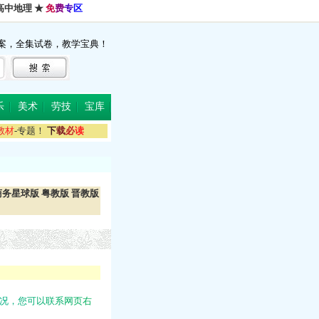
高中地理
★
免
费
专
区
案，全集试卷，教学宝典！
乐
美术
劳技
宝库
教
材
-专题！
下
载
必
读
商务星球版
粤教版
晋教版
况
，
您
可
以
联
系
网
页
右