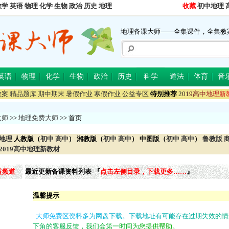
数学
英语
物理
化学
生物
政治
历史
地理
收藏
初中地理
地理备课大师——全集课件，全集教
英语
物理
化学
生物
政治
历史
科学
道法
体育
音
教案
精品题库
期中期末
暑假作业
寒假作业
公益专区
特别推荐
2
0
1
9
高
中
地
理
新
大师
>>
地理免费大师
>> 首页
地理
人教版（
初中
高中
）
湘教版（
初中
高中
） 中图版（
初中
高中
）
鲁教版
2019高中地理新教材
益频道
最近更新备课资料列表-『
点击左侧目录，下载更多……
』
温馨提示
大
师
免
费
区
资
料
多
为
网
盘
下
载
。
下
载
地
址
有
可
能
存
在
过
期
失
效
的
情
下
角
的
客
服
反
馈
，
我
们
会
第
一
时
间
为
您
提
供
帮
助
。