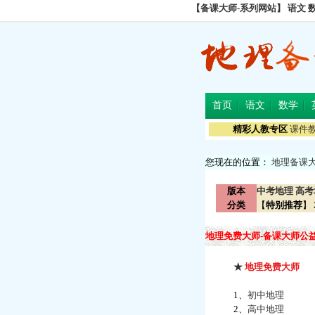
【备课大师-系列网站】
语文
首页
语文
数学
精彩人教专区
课件
您现在的位置：
地理备课
版本
中考地理
高考
分类
【
特别推荐
】
地理免费大师-备课大师公
★
地理免费大师
1、
初中地理
2、
高中地理